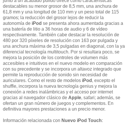
junto a un acabado pulido ofrece como características
destacables su menor grosor de 8,5 mm, una anchura de
61,8 mm y una longitud de 110 mm y un peso total de 115
gramos; la reducción del grosor lejos de reducir la
autonomía de
iPod
se presenta ahora aumentada gracias a
una batería de litio a 36 horas de audio y 6 de vídeo
respectivamente. También cabe destacar la resolución de
480 por 320 píxeles de resolución con 163 por pulgada y
una anchura máxima de 3,5 pulgadas en diagonal, con la ya
diferencial tecnología multitouch. Por si resultara poco, se
mejora la posición de los controles de volumen más
accesibles e intuitivos en el nuevo modelo en comparación
con su precedente y se incorpora un altavoz integrado que
permite la reproducción de sonido sin necesidad de
auriculares. Como el resto de modelos
iPod
, excepto el
shuffle, incorpora la nueva tecnología genius y mejora la
conexión a redes inalámbricas y el acceso por internet
gracias al navegador clásico de
Apple
, safari; además, se
ofertan un gran número de juegos y complementos. En
definitiva mayores prestaciones a un precio menor.
Información relacionada con
Nuevo iPod Touch
: