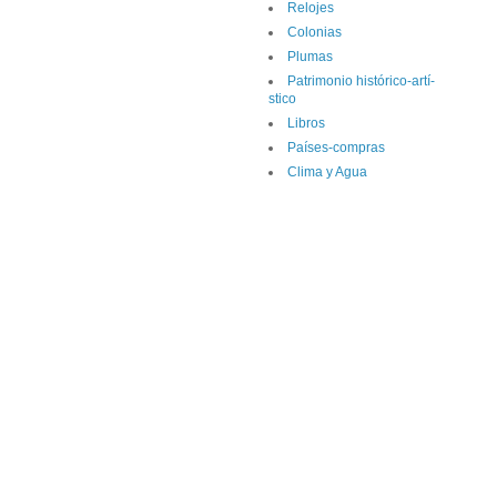
Relojes
Colonias
Plumas
Patrimonio histórico-artí­
stico
Libros
Paí­ses-compras
Clima y Agua