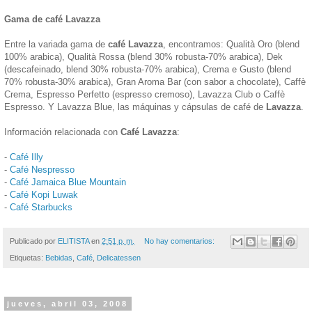
Gama de café Lavazza
Entre la variada gama de
café Lavazza
, encontramos: Qualità Oro (blend
100% arabica), Qualità Rossa (blend 30% robusta-70% arabica), Dek
(descafeinado, blend 30% robusta-70% arabica), Crema e Gusto (blend
70% robusta-30% arabica), Gran Aroma Bar (con sabor a chocolate), Caffè
Crema, Espresso Perfetto (espresso cremoso), Lavazza Club o Caffè
Espresso. Y Lavazza Blue, las máquinas y cápsulas de café de
Lavazza
.
Información relacionada con
Café Lavazza
:
-
Café Illy
-
Café Nespresso
-
Café Jamaica Blue Mountain
-
Café Kopi Luwak
-
Café Starbucks
Publicado por
ELITISTA
en
2:51 p. m.
No hay comentarios:
Etiquetas:
Bebidas
,
Café
,
Delicatessen
jueves, abril 03, 2008