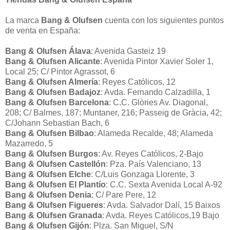
La marca
Bang & Olufsen
cuenta con los siguientes puntos
de venta en España:
Bang & Olufsen Álava
: Avenida Gasteiz 19
Bang & Olufsen Alicante
: Avenida Pintor Xavier Soler 1,
Local 25; C/ Pintor Agrassot, 6
Bang & Olufsen Almería
: Reyes Católicos, 12
Bang & Olufsen Badajoz
: Avda. Fernando Calzadilla, 1
Bang & Olufsen Barcelona
: C.C. Glòries Av. Diagonal,
208; C/ Balmes, 187; Muntaner, 216; Passeig de Gràcia, 42;
C/Johann Sebastian Bach, 6
Bang & Olufsen Bilbao
: Alameda Recalde, 48; Alameda
Mazarredo, 5
Bang & Olufsen Burgos
: Av. Reyes Católicos, 2-Bajo
Bang & Olufsen Castellón
: Pza. País Valenciano, 13
Bang & Olufsen Elche
: C/Luis Gonzaga Llorente, 3
Bang & Olufsen El Plantío
: C.C. Sexta Avenida Local A-92
Bang & Olufsen Denia
: C/ Pare Pere, 12
Bang & Olufsen Figueres
: Avda. Salvador Dalí, 15 Baixos
Bang & Olufsen Granada
: Avda. Reyes Católicos,19 Bajo
Bang & Olufsen Gijón
: Plza. San Miguel, S/N