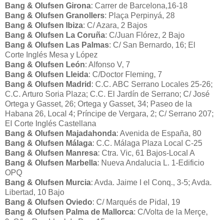
Bang & Olufsen Girona
: Carrer de Barcelona,16-18
Bang & Olufsen Granollers
: Plaça Perpinyá, 28
Bang & Olufsen Ibiza
: C/ Azara, 2 Bajos
Bang & Olufsen La Coruña
: C/Juan Flórez, 2 Bajo
Bang & Olufsen Las Palmas
: C/ San Bernardo, 16; El
Corte Inglés Mesa y López
Bang & Olufsen León
: Alfonso V, 7
Bang & Olufsen Lleida
: C/Doctor Fleming, 7
Bang & Olufsen Madrid
: C.C. ABC Serrano Locales 25-26;
C.C. Arturo Soria Plaza; C.C. El Jardín de Serrano; C/ José
Ortega y Gasset, 26; Ortega y Gasset, 34; Paseo de la
Habana 26, Local 4; Príncipe de Vergara, 2; C/ Serrano 207;
El Corte Inglés Castellana
Bang & Olufsen Majadahonda
: Avenida de España, 80
Bang & Olufsen Málaga
: C.C. Málaga Plaza Local C-25
Bang & Olufsen Manresa
: Ctra. Vic, 61 Bajos-Local A
Bang & Olufsen Marbella
: Nueva Andalucia L. 1-Edificio
OPQ
Bang & Olufsen Murcia
: Avda. Jaime I el Conq., 3-5; Avda.
Libertad, 10 Bajo
Bang & Olufsen Oviedo
: C/ Marqués de Pidal, 19
Bang & Olufsen Palma de Mallorca
: C/Volta de la Merçe,