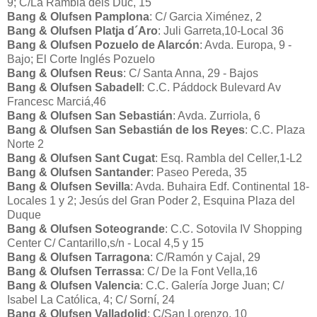
9; C/La Rambla dels Duc, 15
Bang & Olufsen Pamplona
: C/ Garcia Ximénez, 2
Bang & Olufsen Platja d´Aro
: Juli Garreta,10-Local 36
Bang & Olufsen Pozuelo de Alarcón
: Avda. Europa, 9 -
Bajo; El Corte Inglés Pozuelo
Bang & Olufsen Reus
: C/ Santa Anna, 29 - Bajos
Bang & Olufsen Sabadell
: C.C. Páddock Bulevard Av
Francesc Marciá,46
Bang & Olufsen San Sebastián
: Avda. Zurriola, 6
Bang & Olufsen San Sebastián de los Reyes
: C.C. Plaza
Norte 2
Bang & Olufsen Sant Cugat
: Esq. Rambla del Celler,1-L2
Bang & Olufsen Santander
: Paseo Pereda, 35
Bang & Olufsen Sevilla
: Avda. Buhaira Edf. Continental 18-
Locales 1 y 2; Jesús del Gran Poder 2, Esquina Plaza del
Duque
Bang & Olufsen Soteogrande
: C.C. Sotovila IV Shopping
Center C/ Cantarillo,s/n - Local 4,5 y 15
Bang & Olufsen Tarragona
: C/Ramón y Cajal, 29
Bang & Olufsen Terrassa
: C/ De la Font Vella,16
Bang & Olufsen Valencia
: C.C. Galería Jorge Juan; C/
Isabel La Católica, 4; C/ Sorní, 24
Bang & Olufsen Valladolid
: C/San Lorenzo, 10