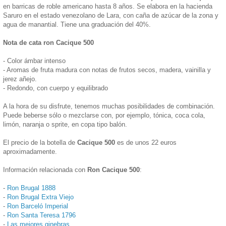
en barricas de roble americano hasta 8 años. Se elabora en la hacienda
Saruro en el estado venezolano de Lara, con caña de azúcar de la zona y
agua de manantial. Tiene una graduación del 40%.
Nota de cata ron Cacique 500
- Color ámbar intenso
- Aromas de fruta madura con notas de frutos secos, madera, vainilla y
jerez añejo.
- Redondo, con cuerpo y equilibrado
A la hora de su disfrute, tenemos muchas posibilidades de combinación.
Puede beberse sólo o mezclarse con, por ejemplo, tónica, coca cola,
limón, naranja o sprite, en copa tipo balón.
El precio de la botella de
Cacique 500
es de unos 22 euros
aproximadamente.
Información relacionada con
Ron Cacique 500
:
-
Ron Brugal 1888
-
Ron Brugal Extra Viejo
-
Ron Barceló Imperial
-
Ron Santa Teresa 1796
-
Las mejores ginebras