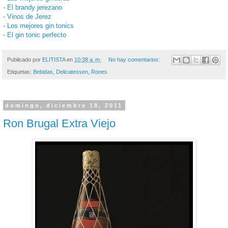
-
El brandy jerezano
-
Vinos de Jerez
-
Los mejores gin tonics
-
El gin tonic perfecto
Publicado por
ELITISTA
en
10:38 a. m.
No hay comentarios:
Etiquetas:
Bebidas
,
Delicatessen
,
Rones
domingo, diciembre 18, 2011
Ron Brugal Extra Viejo