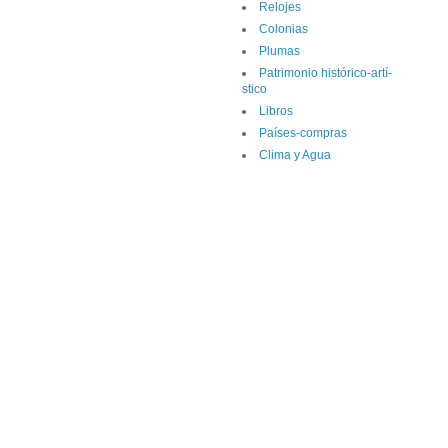
Relojes
Colonias
Plumas
Patrimonio histórico-artí­
stico
Libros
Paí­ses-compras
Clima y Agua