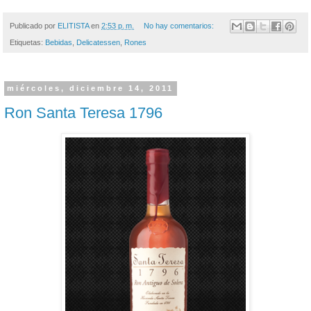
Publicado por
ELITISTA
en
2:53 p. m.
No hay comentarios:
Etiquetas:
Bebidas
,
Delicatessen
,
Rones
miércoles, diciembre 14, 2011
Ron Santa Teresa 1796