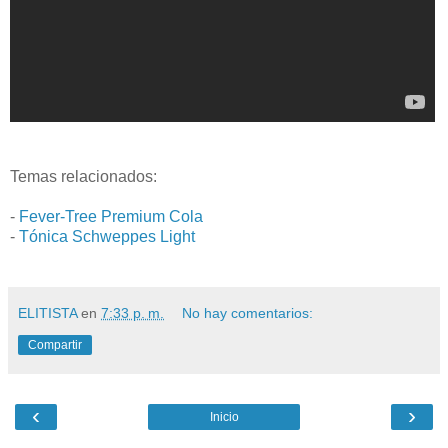
Temas relacionados:
-
Fever-Tree Premium Cola
-
Tónica Schweppes Light
ELITISTA
en
7:33 p. m.
No hay comentarios:
Compartir
‹
›
Inicio