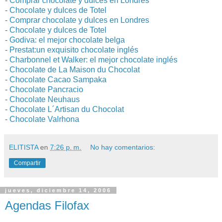
-
Comprar chocolate y dulces en Londres
-
Chocolate y dulces de Totel
-
Comprar chocolate y dulces en Londres
-
Chocolate y dulces de Totel
-
Godiva: el mejor chocolate belga
-
Prestat:un exquisito chocolate inglés
-
Charbonnel et Walker: el mejor chocolate inglés
-
Chocolate de La Maison du Chocolat
-
Chocolate Cacao Sampaka
-
Chocolate Pancracio
-
Chocolate Neuhaus
-
Chocolate L´Artisan du Chocolat
-
Chocolate Valrhona
ELITISTA
en
7:26 p. m.
No hay comentarios:
Compartir
jueves, diciembre 14, 2006
Agendas Filofax