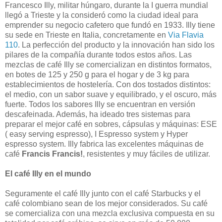
Francesco Illy, militar húngaro, durante la I guerra mundial
llegó a Trieste y la consideró como la ciudad ideal para
emprender su negocio cafetero que fundó en 1933. Illy tiene
su sede en Trieste en Italia, concretamente en
Via Flavia
110
. La perfección del producto y la innovación han sido los
pilares de la compañía durante todos estos años. Las
mezclas de café Illy se comercializan en distintos formatos,
en botes de 125 y 250 g para el hogar y de 3 kg para
establecimientos de hostelería. Con dos tostados distintos:
el medio, con un sabor suave y equilibrado, y el oscuro, más
fuerte. Todos los sabores Illy se encuentran en versión
descafeinada. Además, ha ideado tres sistemas para
preparar el mejor café en sobres, cápsulas y máquinas: ESE
( easy serving espresso), I Espresso system y Hyper
espresso system. Illy fabrica las excelentes máquinas de
café
Francis Francis!
, resistentes y muy fáciles de utilizar.
El café Illy en el mundo
Seguramente el café Illy junto con el café Starbucks y el
café colombiano sean de los mejor considerados. Su café
se comercializa con una mezcla exclusiva compuesta en su