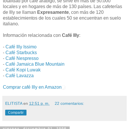
totalidad por café arábigo, se sirve en más de 50.000
locales y en hogares de más de 130 países. Las cafeterías
de Illy se llaman
Expresamente
, con más de 120
establecimientos de los cuales 50 se encuentran en suelo
italiano.
Información relacionada con
Café Illy
:
-
Café Illy Issimo
-
Café Starbucks
-
Café Nespresso
-
Café Jamaica Blue Mountain
-
Café Kopi Luwak
-
Café Lavazza
Comprar café Illy en Amazon
ELITISTA
en
12:51 p. m.
22 comentarios:
Compartir
viernes, diciembre 01, 2006