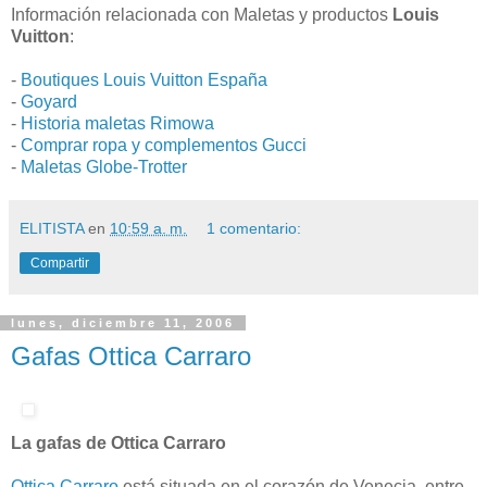
Información relacionada con Maletas y productos
Louis
Vuitton
:
-
Boutiques Louis Vuitton España
-
Goyard
-
Historia maletas Rimowa
-
Comprar ropa y complementos Gucci
-
Maletas Globe-Trotter
ELITISTA
en
10:59 a. m.
1 comentario:
Compartir
lunes, diciembre 11, 2006
Gafas Ottica Carraro
La gafas de Ottica Carraro
Ottica Carraro
está situada en el corazón de Venecia, entre