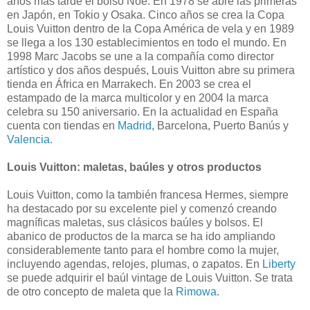
años más tarde el bolso Noé. En 1978 se abre las primeras
en Japón, en Tokio y Osaka. Cinco años se crea la Copa
Louis Vuitton dentro de la Copa América de vela y en 1989
se llega a los 130 establecimientos en todo el mundo. En
1998 Marc Jacobs se une a la compañía como director
artístico y dos años después, Louis Vuitton abre su primera
tienda en África en Marrakech. En 2003 se crea el
estampado de la marca multicolor y en 2004 la marca
celebra su 150 aniversario. En la actualidad en España
cuenta con tiendas en
Madrid
, Barcelona, Puerto Banús y
Valencia
.
Louis Vuitton: maletas, baúles y otros productos
Louis Vuitton, como la también francesa Hermes, siempre
ha destacado por su excelente piel y comenzó creando
magníficas maletas, sus clásicos baúles y bolsos. El
abanico de productos de la marca se ha ido ampliando
considerablemente tanto para el hombre como la mujer,
incluyendo agendas, relojes, plumas, o zapatos. En
Liberty
se puede adquirir el baúl vintage de Louis Vuitton. Se trata
de otro concepto de maleta que la
Rimowa
.