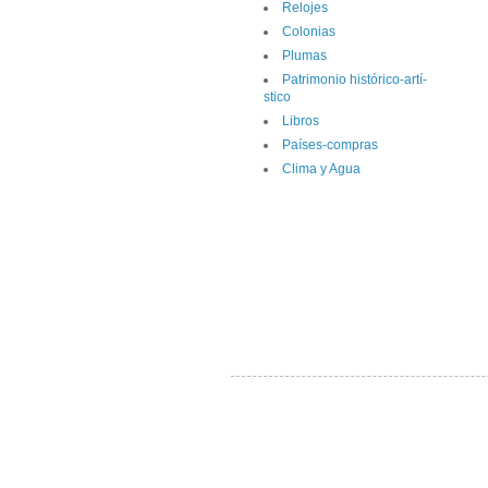
Relojes
Colonias
Plumas
Patrimonio histórico-artí­
stico
Libros
Paí­ses-compras
Clima y Agua