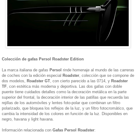
Colección de gafas Persol Roadster Edition
La marca italiana de gafas
Persol
rinde homenaje al mundo de las carreras
de coches con la edición especial
Roadster
, colección que se compone de
dos modelos,
Roadster GT
, con cierto parecido a las 0714, y
Roadster
TF
, con estética más moderna y deportiva. Las dos gafas con doble
puente tiene cuidados detalles como la decoración metálica en la parte
superior del frontal, la decoración interior de las patillas que recuerda las
rejillas de los automóviles y lentes foto-polar que combinan un filtro
polarizado, que bloquea los reflejos de la luz, y un filtro fotocromático, que
cambia la intensidad de los colores en función de la luz. Disponibles en
negro, havana y light havana.
Información relacionada con
Gafas Persol Roadster
: