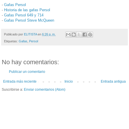
-
Gafas Persol
-
Historia de las gafas Persol
-
Gafas Persol 649 y 714
-
Gafas Persol Steve McQueen
Publicado por
ELITISTA
en
6:26 p. m.
Etiquetas:
Gafas
,
Persol
No hay comentarios:
Publicar un comentario
Entrada más reciente
Inicio
Entrada antigua
Suscribirse a:
Enviar comentarios (Atom)