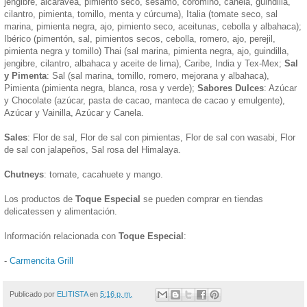
jengibre, alcaravea, pimiento seco, sésamo, coromino, canela, guindilla,
cilantro, pimienta, tomillo, menta y cúrcuma), Italia (tomate seco, sal
marina, pimienta negra, ajo, pimiento seco, aceitunas, cebolla y albahaca);
Ibérico (pimentón, sal, pimientos secos, cebolla, romero, ajo, perejil,
pimienta negra y tomillo) Thai (sal marina, pimienta negra, ajo, guindilla,
jengibre, cilantro, albahaca y aceite de lima), Caribe, India y Tex-Mex;
Sal
y Pimenta
: Sal (sal marina, tomillo, romero, mejorana y albahaca),
Pimienta (pimienta negra, blanca, rosa y verde);
Sabores Dulces
: Azúcar
y Chocolate (azúcar, pasta de cacao, manteca de cacao y emulgente),
Azúcar y Vainilla, Azúcar y Canela.
Sales
: Flor de sal, Flor de sal con pimientas, Flor de sal con wasabi, Flor
de sal con jalapeños, Sal rosa del Himalaya.
Chutneys
: tomate, cacahuete y mango.
Los productos de
Toque Especial
se pueden comprar en tiendas
delicatessen y alimentación.
Información relacionada con
Toque Especial
:
-
Carmencita Grill
Publicado por
ELITISTA
en
5:16 p. m.