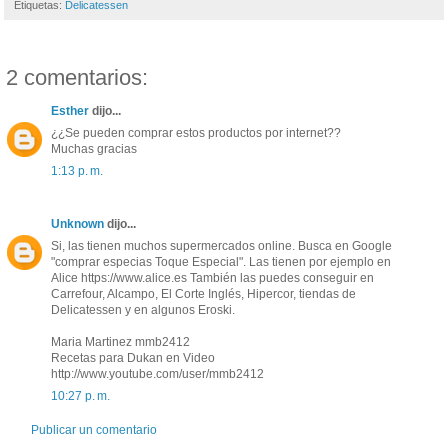
Etiquetas:
Delicatessen
2 comentarios:
Esther
dijo...
¿¿Se pueden comprar estos productos por internet??
Muchas gracias
1:13 p. m.
Unknown
dijo...
Si, las tienen muchos supermercados online. Busca en Google
"comprar especias Toque Especial". Las tienen por ejemplo en
Alice https://www.alice.es También las puedes conseguir en
Carrefour, Alcampo, El Corte Inglés, Hipercor, tiendas de
Delicatessen y en algunos Eroski.
Maria Martinez mmb2412
Recetas para Dukan en Video
http://www.youtube.com/user/mmb2412
10:27 p. m.
Publicar un comentario