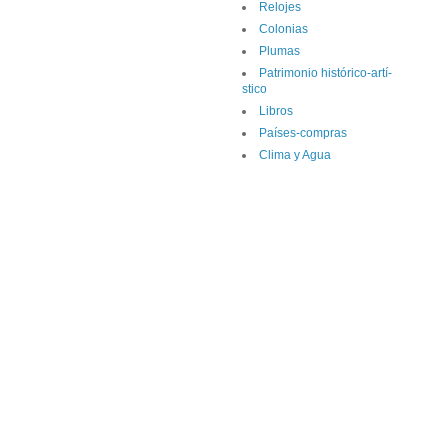
Relojes
Colonias
Plumas
Patrimonio histórico-artí­
stico
Libros
Paí­ses-compras
Clima y Agua