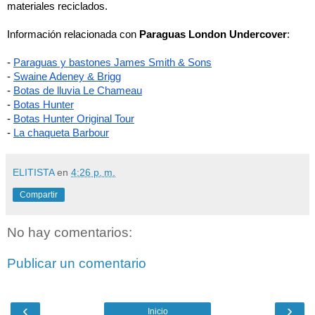
materiales reciclados. 
Información relacionada con 
Paraguas London Undercover
: 
-
Paraguas y bastones James Smith & Sons
-
Swaine Adeney & Brigg
-
Botas de lluvia Le Chameau
-
Botas Hunter
-
Botas Hunter Original Tour
-
La chaqueta Barbour
ELITISTA
en
4:26 p. m.
Compartir
No hay comentarios:
Publicar un comentario
‹
›
Inicio