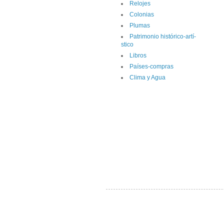
Relojes
Colonias
Plumas
Patrimonio histórico-artí­
stico
Libros
Paí­ses-compras
Clima y Agua