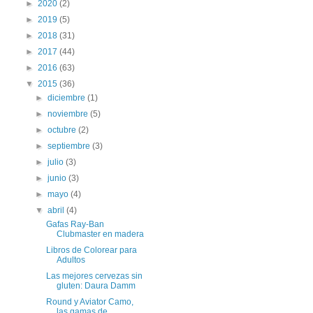
►
2020
(2)
►
2019
(5)
►
2018
(31)
►
2017
(44)
►
2016
(63)
▼
2015
(36)
►
diciembre
(1)
►
noviembre
(5)
►
octubre
(2)
►
septiembre
(3)
►
julio
(3)
►
junio
(3)
►
mayo
(4)
▼
abril
(4)
Gafas Ray-Ban
Clubmaster en madera
Libros de Colorear para
Adultos
Las mejores cervezas sin
gluten: Daura Damm
Round y Aviator Camo,
las gamas de