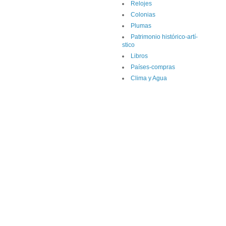
Relojes
Colonias
Plumas
Patrimonio histórico-artí­
stico
Libros
Paí­ses-compras
Clima y Agua