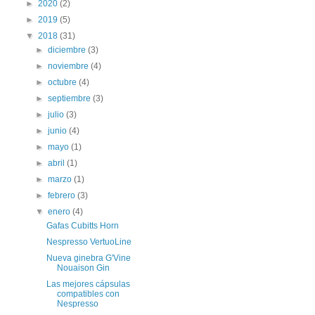
►
2020
(2)
►
2019
(5)
▼
2018
(31)
►
diciembre
(3)
►
noviembre
(4)
►
octubre
(4)
►
septiembre
(3)
►
julio
(3)
►
junio
(4)
►
mayo
(1)
►
abril
(1)
►
marzo
(1)
►
febrero
(3)
▼
enero
(4)
Gafas Cubitts Horn
Nespresso VertuoLine
Nueva ginebra G'Vine
Nouaison Gin
Las mejores cápsulas
compatibles con
Nespresso