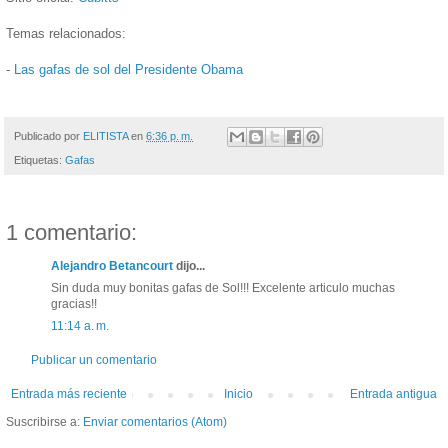
Temas relacionados:
-
Las gafas de sol del Presidente Obama
Publicado por
ELITISTA
en
6:36 p. m.
Etiquetas:
Gafas
1 comentario:
Alejandro Betancourt
dijo...
Sin duda muy bonitas gafas de Sol!!! Excelente articulo muchas
gracias!!
11:14 a. m.
Publicar un comentario
Entrada más reciente
Inicio
Entrada antigua
Suscribirse a:
Enviar comentarios (Atom)