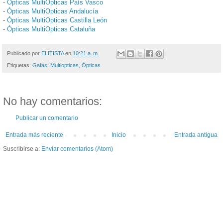
-
Ópticas MultiOpticas País Vasco
-
Ópticas MultiOpticas Andalucía
-
Ópticas MultiOpticas Castilla León
-
Ópticas MultiOpticas Cataluña
Publicado por
ELITISTA
en
10:21 a. m.
Etiquetas:
Gafas
,
Multiopticas
,
Ópticas
No hay comentarios:
Publicar un comentario
Entrada más reciente
Inicio
Entrada antigua
Suscribirse a:
Enviar comentarios (Atom)