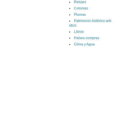
Relojes
Colonias
Plumas
Patrimonio histórico-artí­
stico
Libros
Paí­ses-compras
Clima y Agua