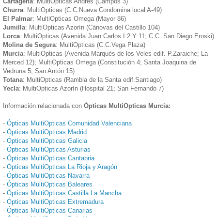
Cartagena
: MultiOpticas Andrés (Campos 3)
Churra
: MultiOpticas (C.C.Nueva Condomina local A-49)
El Palmar
: MultiOpticas Omega (Mayor 86)
Jumilla
: MultiOpticas Azorín (Cánovas del Castillo 104)
Lorca
: MultiOpticas (Avenida Juan Carlos I 2 Y 11; C.C. San Diego Eroski)
Molina de Segura
: MultiOpticas (C.C.Vega Plaza)
Murcia
: MultiOpticas (Avenida Marqués de los Veles edif. P.Zaraiche; La
Merced 12); MultiOpticas Omega (Constitución 4; Santa Joaquina de
Vedruna 5; San Antón 15)
Totana
: MultiOpticas (Rambla de la Santa edif.Santiago)
Yecla
: MultiOpticas Azorín (Hospital 21; San Fernando 7)
Información relacionada con
Ópticas MultiOpticas Murcia:
-
Ópticas MultiOpticas Comunidad Valenciana
-
Ópticas MultiOpticas Madrid
-
Ópticas MultiOpticas Galicia
-
Ópticas MultiOpticas Asturias
-
Ópticas MultiOpticas Cantabria
-
Ópticas MultiOpticas La Rioja y Aragón
-
Ópticas MultiOpticas Navarra
-
Ópticas MultiOpticas Baleares
-
Ópticas MultiOpticas Castilla La Mancha
-
Ópticas MultiOpticas Extremadura
-
Ópticas MultiOpticas Canarias