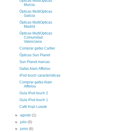
Ópticas MultiOpticas
Murcia
Ópticas MultiOpticas
Galicia
Ópticas MultiOpticas
Madrid
Ópticas MultiOpticas
Comunidad
Valenciana
Comprar gafas Cartier
Ópticas Sun Planet
Sun Planet marcas
Gafas Alain Afflelou
iPod touch características
Comprar gafas Alain
Afflelou
Guía iPod touch 2
Guía iPod touch 1
Café Kopi Luwak
►
agosto
(1)
►
julio
(6)
►
junio
(6)