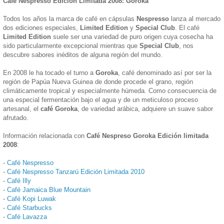
Café Nespresso Edición Limitada 2008: Goroka
Todos los años la marca de café en cápsulas
Nespresso
lanza al mercado
dos ediciones especiales,
Limited Edition
y
Special Club
. El café
Limited Edition
suele ser una variedad de puro origen cuya cosecha ha
sido particularmente excepcional mientras que
Special Club
, nos
descubre sabores inéditos de alguna región del mundo.
En 2008 le ha tocado el turno a
Goroka
, café denominado así por ser la
región de Papúa Nueva Guinea de donde procede el grano, región
climáticamente tropical y especialmente húmeda. Como consecuencia de
una especial fermentación bajo el agua y de un meticuloso proceso
artesanal, el
café Goroka
, de variedad arábica, adquiere un suave sabor
afrutado.
Información relacionada con
Café Nespreso Goroka Edición limitada
2008
:
-
Café Nespresso
-
Café Nespresso Tanzarú Edición Limitada 2010
-
Café Illy
-
Café Jamaica Blue Mountain
-
Café Kopi Luwak
-
Café Starbucks
-
Café Lavazza