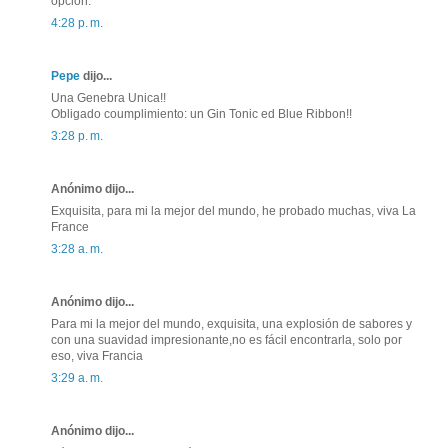
opción.
4:28 p. m.
Pepe
dijo...
Una Genebra Unica!!
Obligado coumplimiento: un Gin Tonic ed Blue Ribbon!!
3:28 p. m.
Anónimo dijo...
Exquisita, para mi la mejor del mundo, he probado muchas, viva La
France
3:28 a. m.
Anónimo dijo...
Para mi la mejor del mundo, exquisita, una explosión de sabores y
con una suavidad impresionante,no es fácil encontrarla, solo por
eso, viva Francia
3:29 a. m.
Anónimo dijo...