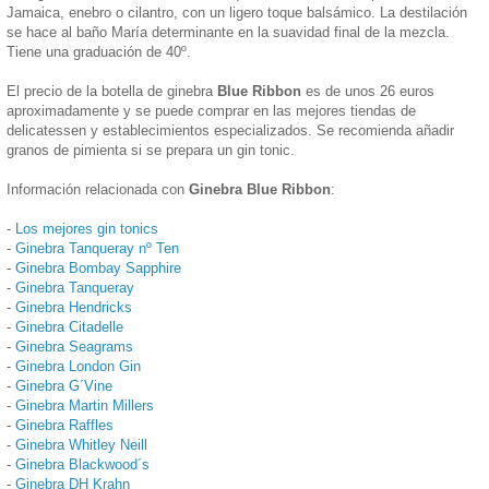
Jamaica, enebro o cilantro, con un ligero toque balsámico. La destilación
se hace al baño María determinante en la suavidad final de la mezcla.
Tiene una graduación de 40º.
El precio de la botella de ginebra
Blue Ribbon
es de unos 26 euros
aproximadamente y se puede comprar en las mejores tiendas de
delicatessen y establecimientos especializados. Se recomienda añadir
granos de pimienta si se prepara un gin tonic.
Información relacionada con
Ginebra Blue Ribbon
:
-
Los mejores gin tonics
-
Ginebra Tanqueray nº Ten
-
Ginebra Bombay Sapphire
-
Ginebra Tanqueray
-
Ginebra Hendricks
-
Ginebra Citadelle
-
Ginebra Seagrams
-
Ginebra London Gin
-
Ginebra G´Vine
-
Ginebra Martin Millers
-
Ginebra Raffles
-
Ginebra Whitley Neill
-
Ginebra Blackwood´s
-
Ginebra DH Krahn