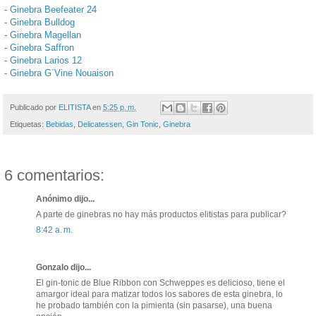
-
Ginebra Beefeater 24
-
Ginebra Bulldog
-
Ginebra Magellan
-
Ginebra Saffron
-
Ginebra Larios 12
-
Ginebra G´Vine Nouaison
Publicado por
ELITISTA
en
5:25 p. m.
Etiquetas:
Bebidas
,
Delicatessen
,
Gin Tonic
,
Ginebra
6 comentarios:
Anónimo dijo...
A parte de ginebras no hay más productos elitistas para publicar?
8:42 a. m.
Gonzalo dijo...
El gin-tonic de Blue Ribbon con Schweppes es delicioso, tiene el
amargor ideal para matizar todos los sabores de esta ginebra, lo
he probado también con la pimienta (sin pasarse), una buena