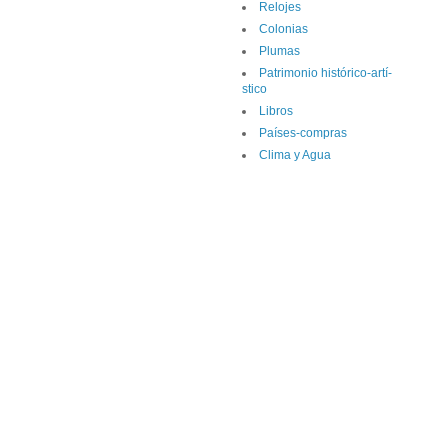
Relojes
Colonias
Plumas
Patrimonio histórico-artí­
stico
Libros
Paí­ses-compras
Clima y Agua