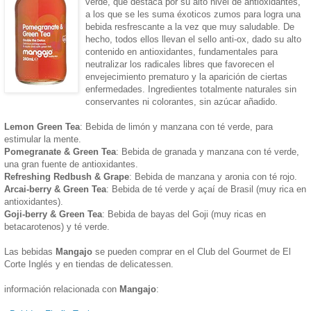
verde, que destaca por su alto nivel de antioxidantes,
a los que se les suma éxoticos zumos para logra una
bebida resfrescante a la vez que muy saludable. De
hecho, todos ellos llevan el sello anti-ox, dado su alto
contenido en antioxidantes, fundamentales para
neutralizar los radicales libres que favorecen el
envejecimiento prematuro y la aparición de ciertas
enfermedades. Ingredientes totalmente naturales sin
conservantes ni colorantes, sin azúcar añadido.
Lemon Green Tea
: Bebida de limón y manzana con té verde, para
estimular la mente.
Pomegranate & Green Tea
: Bebida de granada y manzana con té verde,
una gran fuente de antioxidantes.
Refreshing Redbush & Grape
: Bebida de manzana y aronia con té rojo.
Arcai-berry & Green Tea
: Bebida de té verde y açaí de Brasil (muy rica en
antioxidantes).
Goji-berry & Green Tea
: Bebida de bayas del Goji (muy ricas en
betacarotenos) y té verde.
Las bebidas
Mangajo
se pueden comprar en el Club del Gourmet de El
Corte Inglés y en tiendas de delicatessen.
información relacionada con
Mangajo
: