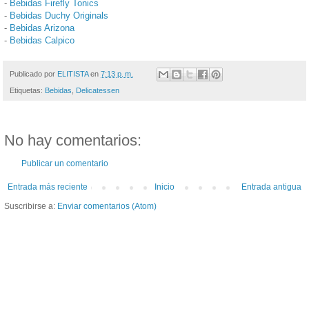
-
Bebidas Firefly Tonics
-
Bebidas Duchy Originals
-
Bebidas Arizona
-
Bebidas Calpico
Publicado por
ELITISTA
en
7:13 p. m.
Etiquetas:
Bebidas
,
Delicatessen
No hay comentarios:
Publicar un comentario
Entrada más reciente
Inicio
Entrada antigua
Suscribirse a:
Enviar comentarios (Atom)