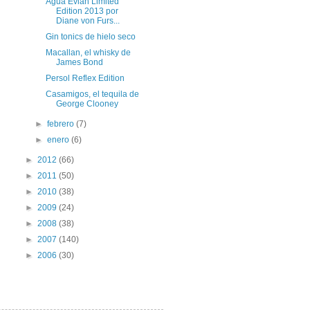
Agua Evian Limited
Edition 2013 por
Diane von Furs...
Gin tonics de hielo seco
Macallan, el whisky de
James Bond
Persol Reflex Edition
Casamigos, el tequila de
George Clooney
►
febrero
(7)
►
enero
(6)
►
2012
(66)
►
2011
(50)
►
2010
(38)
►
2009
(24)
►
2008
(38)
►
2007
(140)
►
2006
(30)