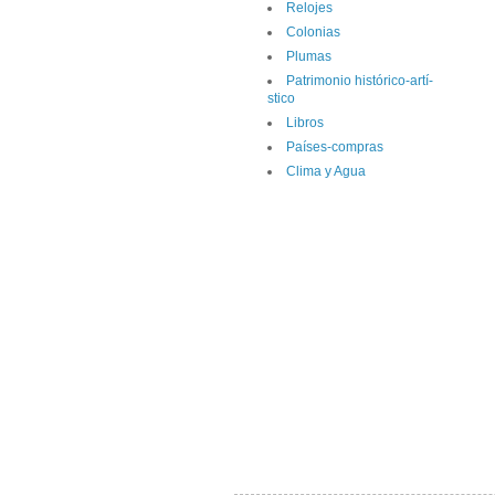
Relojes
Colonias
Plumas
Patrimonio histórico-artí­
stico
Libros
Paí­ses-compras
Clima y Agua