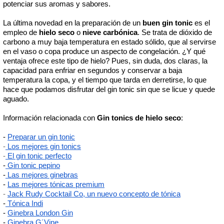
potenciar sus aromas y sabores. 
La última novedad en la preparación de un 
buen gin tonic
 es el 
empleo de 
hielo seco
 o 
nieve carbónica
. Se trata de dióxido de 
carbono a muy baja temperatura
 en estado sólido, que al servirse 
en el vaso o copa produce un aspecto de congelación. ¿Y qué 
ventaja ofrece este tipo de hielo? Pues, sin duda, dos claras, la 
capacidad para enfriar en segundos y conservar a baja 
temperatura la copa, y el tiempo que tarda en derretirse, lo que 
hace que podamos disfrutar del gin tonic sin que se licue y quede 
aguado. 
Información relacionada con 
Gin tonics de hielo seco
: 
- 
Preparar un gin tonic
-
 Los mejores gin tonics
-
 El gin tonic perfecto
-
 Gin tonic pepino
-
 Las mejores ginebras
- 
Las mejores tónicas premium
-
Jack Rudy Cocktail Co, un nuevo concepto de tónica
-
 Tónica Indi
-
Ginebra London Gin
-
Ginebra G´Vine