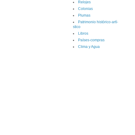
Relojes
Colonias
Plumas
Patrimonio histórico-artí­
stico
Libros
Paí­ses-compras
Clima y Agua