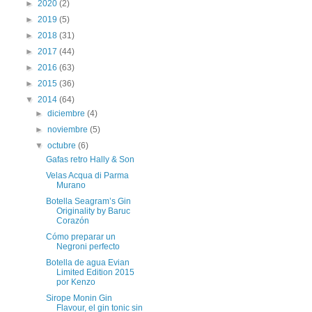
►
2020
(2)
►
2019
(5)
►
2018
(31)
►
2017
(44)
►
2016
(63)
►
2015
(36)
▼
2014
(64)
►
diciembre
(4)
►
noviembre
(5)
▼
octubre
(6)
Gafas retro Hally & Son
Velas Acqua di Parma
Murano
Botella Seagram’s Gin
Originality by Baruc
Corazón
Cómo preparar un
Negroni perfecto
Botella de agua Evian
Limited Edition 2015
por Kenzo
Sirope Monin Gin
Flavour, el gin tonic sin