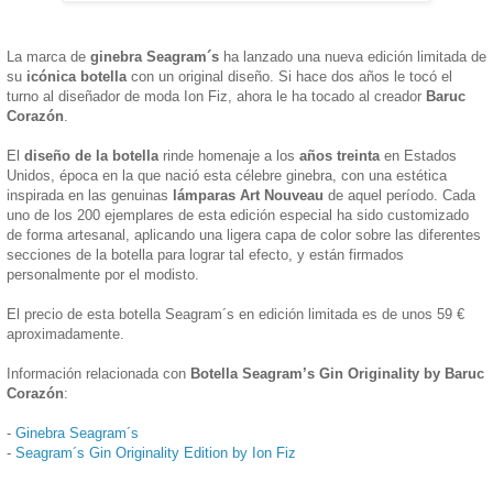
La marca de
ginebra Seagram´s
ha lanzado una nueva edición limitada de
su
icónica botella
con un original diseño. Si hace dos años le tocó el
turno al diseñador de moda Ion Fiz, ahora le ha tocado al creador
Baruc
Corazón
.
El
diseño de la botella
rinde homenaje a los
años treinta
en Estados
Unidos, época en la que nació esta célebre ginebra, con una estética
inspirada en las genuinas
lámparas Art Nouveau
de aquel período. Cada
uno de los 200 ejemplares de esta edición especial ha sido customizado
de forma artesanal, aplicando una ligera capa de color sobre las diferentes
secciones de la botella para lograr tal efecto, y están firmados
personalmente por el modisto.
El precio de esta botella Seagram´s en edición limitada es de unos 59 €
aproximadamente.
Información relacionada con
Botella Seagram’s Gin Originality by Baruc
Corazón
:
-
Ginebra Seagram´s
-
Seagram´s Gin Originality Edition by Ion Fiz