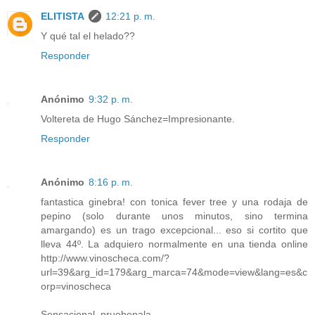
ELITISTA
12:21 p. m.
Y qué tal el helado??
Responder
Anónimo
9:32 p. m.
Voltereta de Hugo Sánchez=Impresionante.
Responder
Anónimo
8:16 p. m.
fantastica ginebra! con tonica fever tree y una rodaja de
pepino (solo durante unos minutos, sino termina
amargando) es un trago excepcional... eso si cortito que
lleva 44º. La adquiero normalmente en una tienda online
http://www.vinoscheca.com/?
url=39&arg_id=179&arg_marca=74&mode=view&lang=es&c
orp=vinoscheca
Sensacional, pruebenala