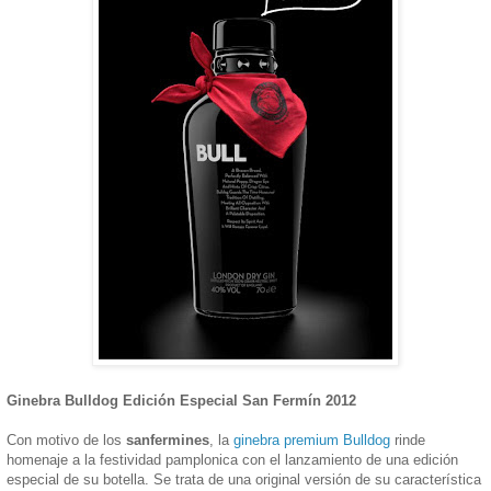
Ginebra Bulldog Edición Especial San Fermín 2012
Con motivo de los
sanfermines
, la
ginebra premium Bulldog
rinde
homenaje a la festividad pamplonica con el lanzamiento de una edición
especial de su botella. Se trata de una original versión de su característica