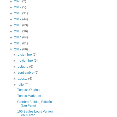
►
2020
(2)
►
2019
(5)
►
2018
(31)
►
2017
(44)
►
2016
(63)
►
2015
(36)
►
2014
(64)
►
2013
(61)
▼
2012
(66)
►
diciembre
(6)
►
noviembre
(9)
►
octubre
(6)
►
septiembre
(5)
►
agosto
(4)
▼
julio
(4)
Tónicas Original
Tónica Markham
Ginebra Bulldog Edición
San Fermín
100 Baúles Louis Vuitton
en tu iPad