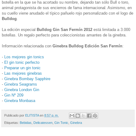
botella en la que se ha acortado su nombre, dejando tan sólo Bull o toro,
animal protagonista de sus encierros de fama internacional. Asimismo, en
su cuello viene anudado el típico pañuelo rojo personalizado con el logo de
Bulldog
.
La edición especial
Bulldog Gin San Fermín 2012
está limitada a 3.000
botellas. Un regalo perfecto para coleccionistas amantes de la ginebra.
Información relacionada con
Ginebra Bulldog Edición San Fermín
:
-
Los mejores gin tonics
-
El gin tonic perfecto
-
Preparar un gin tonic
-
Las mejores ginebras
-
Ginebra Bombay Sapphire
-
Ginebra Seagrams
-
Ginebra London Gin
-
Gin Nº 209
-
Ginebra Monbasa
Publicado por
ELITISTA
en
8:57 p. m.
Etiquetas:
Bebidas
,
Delicatessen
,
Gin Tonic
,
Ginebra