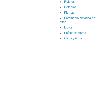
Relojes
Colonias
Plumas
Patrimonio histórico-artí­
stico
Libros
Paí­ses-compras
Clima y Agua