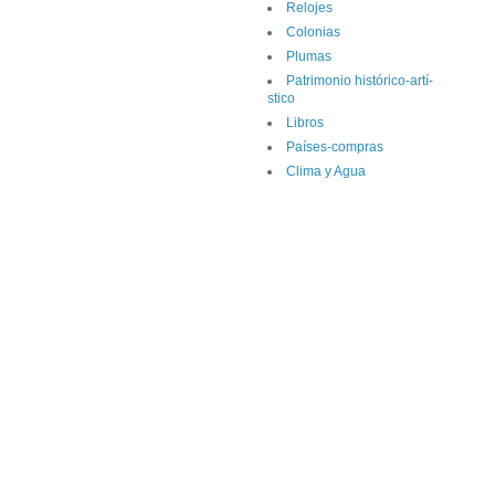
Relojes
Colonias
Plumas
Patrimonio histórico-artí­
stico
Libros
Paí­ses-compras
Clima y Agua