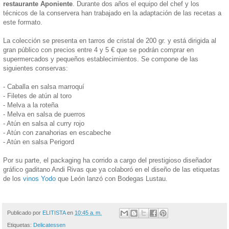
restaurante Aponiente
. Durante dos años el equipo del chef y los
técnicos de la conservera han trabajado en la adaptación de las recetas a
este formato.
La colección se presenta en tarros de cristal de 200 gr. y está dirigida al
gran público con precios entre 4 y 5 € que se podrán comprar en
supermercados y pequeños establecimientos. Se compone de las
siguientes conservas:
- Caballa en salsa marroquí
- Filetes de atún al toro
- Melva a la roteña
- Melva en salsa de puerros
- Atún en salsa al curry rojo
- Atún con zanahorias en escabeche
- Atún en salsa Perigord
Por su parte, el packaging ha corrido a cargo del prestigioso diseñador
gráfico gaditano Andi Rivas que ya colaboró en el diseño de las etiquetas
de los
vinos Yodo
que León lanzó con Bodegas Lustau.
Publicado por
ELITISTA
en
10:45 a. m.
Etiquetas:
Delicatessen