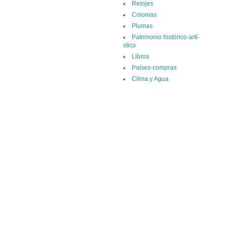
Relojes
Colonias
Plumas
Patrimonio histórico-artí­
stico
Libros
Paí­ses-compras
Clima y Agua