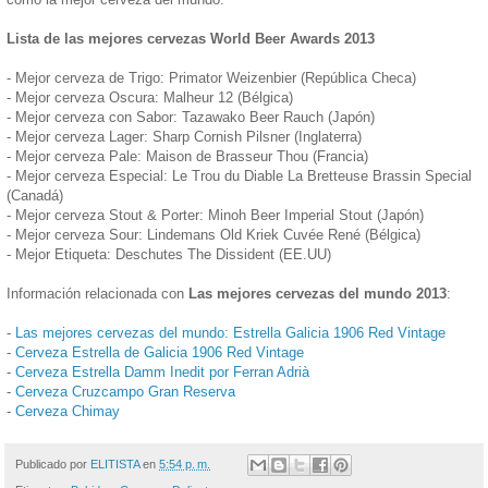
Lista de las mejores cervezas World Beer Awards 2013
- Mejor cerveza de Trigo: Primator Weizenbier (República Checa)
- Mejor cerveza Oscura: Malheur 12 (Bélgica)
- Mejor cerveza con Sabor: Tazawako Beer Rauch (Japón)
- Mejor cerveza Lager: Sharp Cornish Pilsner (Inglaterra)
- Mejor cerveza Pale: Maison de Brasseur Thou (Francia)
- Mejor cerveza Especial: Le Trou du Diable La Bretteuse Brassin Special
(Canadá)
- Mejor cerveza Stout & Porter: Minoh Beer Imperial Stout (Japón)
- Mejor cerveza Sour: Lindemans Old Kriek Cuvée René (Bélgica)
- Mejor Etiqueta: Deschutes The Dissident (EE.UU)
Información relacionada con
Las mejores cervezas del mundo 2013
:
-
Las mejores cervezas del mundo: Estrella Galicia 1906 Red Vintage
-
Cerveza Estrella de Galicia 1906 Red Vintage
-
Cerveza Estrella Damm Inedit por Ferran Adrià
-
Cerveza Cruzcampo Gran Reserva
-
Cerveza Chimay
Publicado por
ELITISTA
en
5:54 p. m.