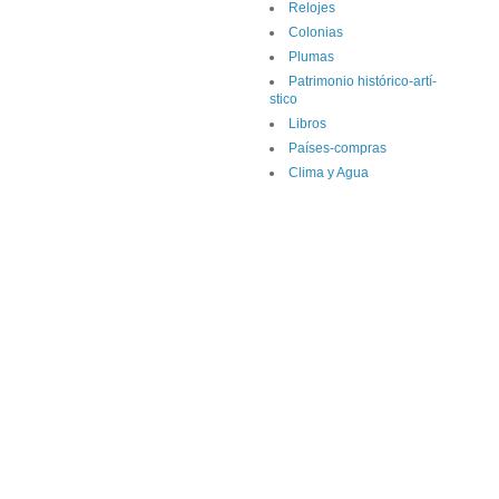
Relojes
Colonias
Plumas
Patrimonio histórico-artí­
stico
Libros
Paí­ses-compras
Clima y Agua