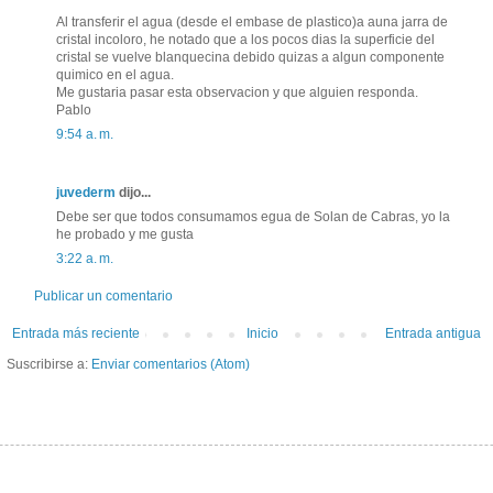
Al transferir el agua (desde el embase de plastico)a auna jarra de
cristal incoloro, he notado que a los pocos dias la superficie del
cristal se vuelve blanquecina debido quizas a algun componente
quimico en el agua.
Me gustaria pasar esta observacion y que alguien responda.
Pablo
9:54 a. m.
juvederm
dijo...
Debe ser que todos consumamos egua de Solan de Cabras, yo la
he probado y me gusta
3:22 a. m.
Publicar un comentario
Entrada más reciente
Inicio
Entrada antigua
Suscribirse a:
Enviar comentarios (Atom)