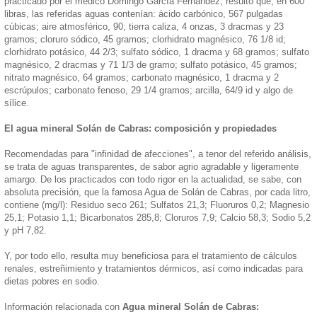
practicado por el médico Domingo García Fernández, resultó que, en 600
libras, las referidas aguas contenían: ácido carbónico, 567 pulgadas
cúbicas; aire atmosférico, 90; tierra caliza, 4 onzas, 3 dracmas y 23
gramos; cloruro sódico, 45 gramos; clorhidrato magnésico, 76 1/8 id;
clorhidrato potásico, 44 2/3; sulfato sódico, 1 dracma y 68 gramos; sulfato
magnésico, 2 dracmas y 71 1/3 de gramo; sulfato potásico, 45 gramos;
nitrato magnésico, 64 gramos; carbonato magnésico, 1 dracma y 2
escrúpulos; carbonato fenoso, 29 1/4 gramos; arcilla, 64/9 id y algo de
sílice.
El agua mineral Solán de Cabras: composición y propiedades
Recomendadas para "infinidad de afecciones", a tenor del referido análisis,
se trata de aguas transparentes, de sabor agrio agradable y ligeramente
amargo. De los practicados con todo rigor en la actualidad, se sabe, con
absoluta precisión, que la famosa Agua de Solán de Cabras, por cada litro,
contiene (mg/l): Residuo seco 261; Sulfatos 21,3; Fluoruros 0,2; Magnesio
25,1; Potasio 1,1; Bicarbonatos 285,8; Cloruros 7,9; Calcio 58,3; Sodio 5,2
y pH 7,82.
Y, por todo ello, resulta muy beneficiosa para el tratamiento de cálculos
renales, estreñimiento y tratamientos dérmicos, así como indicadas para
dietas pobres en sodio.
Información relacionada con
Agua mineral Solán de Cabras: