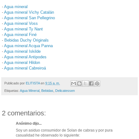
-
Agua mineral
-
Agua mineral Vichy Catalán
-
Agua mineral San Pellegrino
-
Agua mineral Voss
-
Agua mineral Ty Nant
-
Agua mineral Finé
-
Bebidas Duchy Originals
-
Agua mineral Acqua Panna
-
Agua mineral Iskilde
-
Agua mineral Antipodes
-
Agua mineral Hildon
-
Agua mineral Cabreiroá
Publicado por
ELITISTA
en
9:15 a. m.
Etiquetas:
Agua Mineral
,
Bebidas
,
Delicatessen
2 comentarios:
Anónimo dijo...
Soy un asiduo consumidor de Solan de cabras y por pura
casualidad he observado lo siguiente: