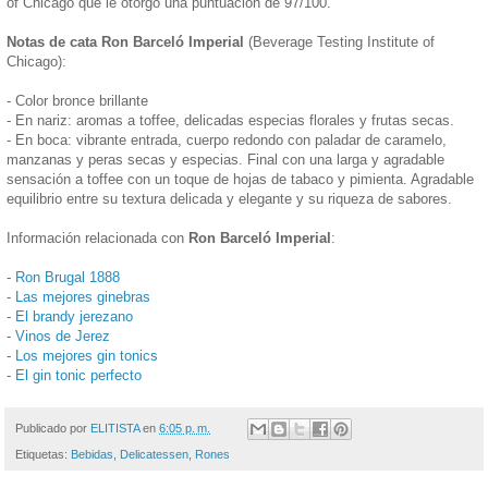
of Chicago que le otorgó una puntuación de 97/100.
Notas de cata Ron Barceló Imperial
(Beverage Testing Institute of
Chicago):
- Color bronce brillante
- En nariz: aromas a toffee, delicadas especias florales y frutas secas.
- En boca: vibrante entrada, cuerpo redondo con paladar de caramelo,
manzanas y peras secas y especias. Final con una larga y agradable
sensación a toffee con un toque de hojas de tabaco y pimienta. Agradable
equilibrio entre su textura delicada y elegante y su riqueza de sabores.
Información relacionada con
Ron Barceló Imperial
:
-
Ron Brugal 1888
-
Las mejores ginebras
-
El brandy jerezano
-
Vinos de Jerez
-
Los mejores gin tonics
-
El gin tonic perfecto
Publicado por
ELITISTA
en
6:05 p. m.
Etiquetas:
Bebidas
,
Delicatessen
,
Rones