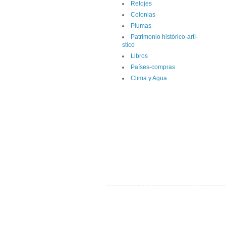
Relojes
Colonias
Plumas
Patrimonio histórico-artí­
stico
Libros
Paí­ses-compras
Clima y Agua