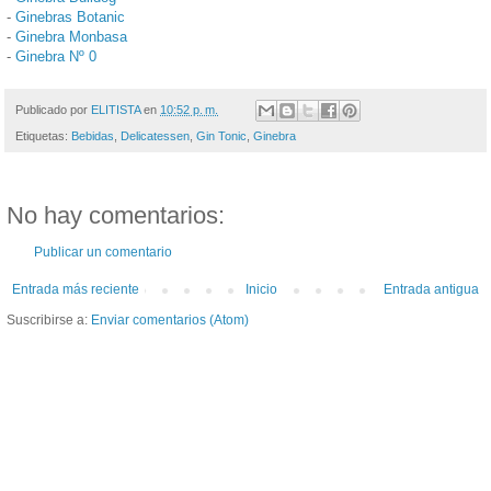
-
Ginebras Botanic
-
Ginebra Monbasa
-
Ginebra Nº 0
Publicado por
ELITISTA
en
10:52 p. m.
Etiquetas:
Bebidas
,
Delicatessen
,
Gin Tonic
,
Ginebra
No hay comentarios:
Publicar un comentario
Entrada más reciente
Inicio
Entrada antigua
Suscribirse a:
Enviar comentarios (Atom)