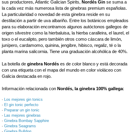
sus productores, Atlantic Galician Spirits,
Nordés
Gin
se suma a
la cada vez más numerosa lista de ginebras premium españolas.
La particularidad o novedad de esta ginebra reside en su
destilación a partir de uva albariño. Entre los botánicos empleados
para su elaboración encontramos algunos autóctonos gallegos de
origen silvestre como la hierbaluisa, la hierba caralleira, el laurel, el
toxo o el eucalipto, pero también otros como cáscara de limón,
junípero, cardamomo, quinina, jengibre, hibisco, regaliz, té o la
planta marina salicornia. Tiene una graduación alcohólica de 40%.
La botella de
ginebra Nordés
es de color blanco y está decorada
con una etiqueta con el mapa del mundo en color violáceo con
Galicia destacada en rojo.
Información relacionada con
Nordés, la ginebra 100% gallega
:
-
Los mejores gin tonics
-
El gin tonic perfecto
-
Preparar un gin tonic
-
Las mejores ginebras
-
Ginebra Bombay Sapphire
-
Ginebra Seagrams
-
Ginebra Bulldog