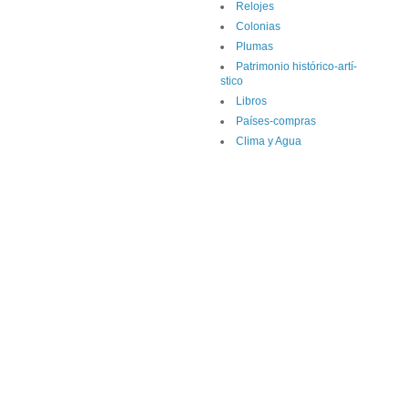
Relojes
Colonias
Plumas
Patrimonio histórico-artí­
stico
Libros
Paí­ses-compras
Clima y Agua