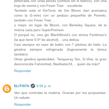
pellizcada con unas pinzas (corteza sin lo blanco), con una
hoja de menta y con Fever Tree... excelente.
También está el GinTonic de Gin Bloom (tan aromatica
como la G-vine) con un pedazo pequeñito de Pomelo,
también con Fever Tree ...
o mejor, en lugar de Bloom, con Berkeley Square, de la
misma casa pero SuperPremiun.
O porqué no, una gin BlackWood's con tónica Fentiman's
(la que tiene 0.5º de alcohol)... una delicia.
Casi siempre en vaso de balón con 7 piedras de hielo. La
ginebra siempre refrigerada (logicamente la tónica
también).
Otras ginebra apetecibles: Tanqueray Ten, G-Vine, la gran
desconocida Fahrenheit, Beefeater24,... quien da más?
Responder
ELITISTA
6:56 p. m.
Veo que controlas la materia. Gracias por tus propuestas.
Un saludo.
Responder