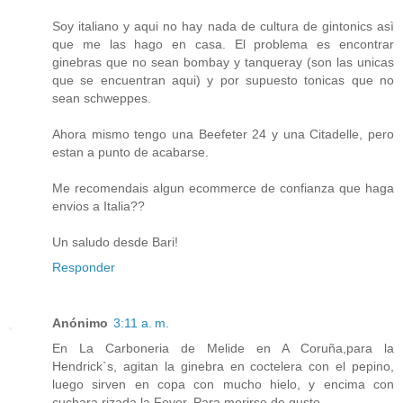
Soy italiano y aqui no hay nada de cultura de gintonics asì
que me las hago en casa. El problema es encontrar
ginebras que no sean bombay y tanqueray (son las unicas
que se encuentran aqui) y por supuesto tonicas que no
sean schweppes.
Ahora mismo tengo una Beefeter 24 y una Citadelle, pero
estan a punto de acabarse.
Me recomendais algun ecommerce de confianza que haga
envios a Italia??
Un saludo desde Bari!
Responder
Anónimo
3:11 a. m.
En La Carboneria de Melide en A Coruña,para la
Hendrick`s, agitan la ginebra en coctelera con el pepino,
luego sirven en copa con mucho hielo, y encima con
cuchara rizada la Fever. Para morirse de gusto.