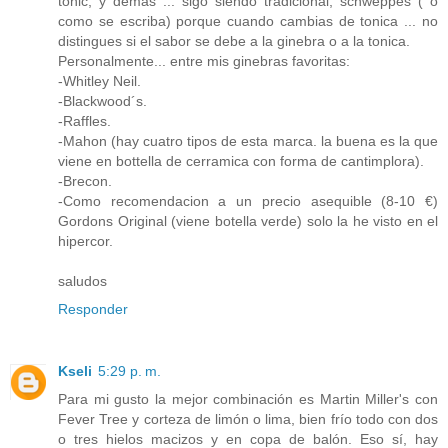
tonic, y demas ... sigo siendo tradicional, schweppes ( o
como se escriba) porque cuando cambias de tonica ... no
distingues si el sabor se debe a la ginebra o a la tonica.
Personalmente... entre mis ginebras favoritas:
-Whitley Neil.
-Blackwood´s.
-Raffles.
-Mahon (hay cuatro tipos de esta marca. la buena es la que
viene en bottella de cerramica con forma de cantimplora).
-Brecon.
-Como recomendacion a un precio asequible (8-10 €)
Gordons Original (viene botella verde) solo la he visto en el
hipercor.
saludos
Responder
Kseli
5:29 p. m.
Para mi gusto la mejor combinación es Martin Miller's con
Fever Tree y corteza de limón o lima, bien frío todo con dos
o tres hielos macizos y en copa de balón. Eso sí, hay