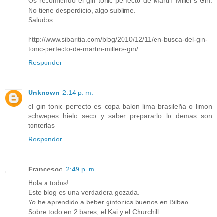
Os recomiendo el gin tonic perfecto de Martin Miller's Gin.
No tiene desperdicio, algo sublime.
Saludos
http://www.sibaritia.com/blog/2010/12/11/en-busca-del-gin-
tonic-perfecto-de-martin-millers-gin/
Responder
Unknown
2:14 p. m.
el gin tonic perfecto es copa balon lima brasileña o limon
schwepes hielo seco y saber prepararlo lo demas son
tonterias
Responder
Francesco
2:49 p. m.
Hola a todos!
Este blog es una verdadera gozada.
Yo he aprendido a beber gintonics buenos en Bilbao...
Sobre todo en 2 bares, el Kai y el Churchill.