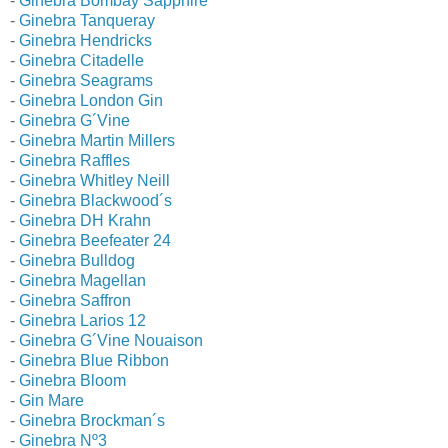
-
Ginebra Bombay Sapphire
-
Ginebra Tanqueray
-
Ginebra Hendricks
-
Ginebra Citadelle
-
Ginebra Seagrams
-
Ginebra London Gin
-
Ginebra G´Vine
-
Ginebra Martin Millers
-
Ginebra Raffles
-
Ginebra Whitley Neill
-
Ginebra Blackwood´s
-
Ginebra DH Krahn
-
Ginebra Beefeater 24
-
Ginebra Bulldog
-
Ginebra Magellan
-
Ginebra Saffron
-
Ginebra Larios 12
-
Ginebra G´Vine Nouaison
-
Ginebra Blue Ribbon
-
Ginebra Bloom
-
Gin Mare
-
Ginebra Brockman´s
-
Ginebra Nº3