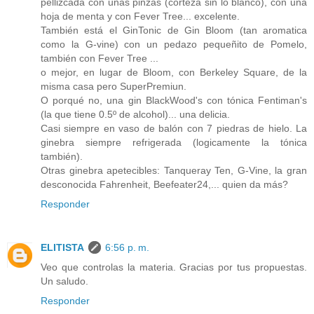
pellizcada con unas pinzas (corteza sin lo blanco), con una
hoja de menta y con Fever Tree... excelente.
También está el GinTonic de Gin Bloom (tan aromatica
como la G-vine) con un pedazo pequeñito de Pomelo,
también con Fever Tree ...
o mejor, en lugar de Bloom, con Berkeley Square, de la
misma casa pero SuperPremiun.
O porqué no, una gin BlackWood's con tónica Fentiman's
(la que tiene 0.5º de alcohol)... una delicia.
Casi siempre en vaso de balón con 7 piedras de hielo. La
ginebra siempre refrigerada (logicamente la tónica
también).
Otras ginebra apetecibles: Tanqueray Ten, G-Vine, la gran
desconocida Fahrenheit, Beefeater24,... quien da más?
Responder
ELITISTA
6:56 p. m.
Veo que controlas la materia. Gracias por tus propuestas.
Un saludo.
Responder