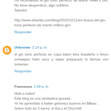
Os recomiendo el gin tonic perfecto de Martin Miller's Gin.
No tiene desperdicio, algo sublime.
Saludos
http://www.sibaritia.com/blog/2010/12/11/en-busca-del-gin-
tonic-perfecto-de-martin-millers-gin/
Responder
Unknown
2:14 p. m.
el gin tonic perfecto es copa balon lima brasileña o limon
schwepes hielo seco y saber prepararlo lo demas son
tonterias
Responder
Francesco
2:49 p. m.
Hola a todos!
Este blog es una verdadera gozada.
Yo he aprendido a beber gintonics buenos en Bilbao...
Sobre todo en 2 bares, el Kai y el Churchill.