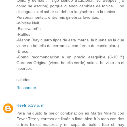
tonic, y demas ... sigo siendo tradicional, schweppes ( o
como se escriba) porque cuando cambias de tonica ... no
distingues si el sabor se debe a la ginebra o a la tonica.
Personalmente... entre mis ginebras favoritas:
-Whitley Neil.
-Blackwood´s.
-Raffles.
-Mahon (hay cuatro tipos de esta marca. la buena es la que
viene en bottella de cerramica con forma de cantimplora).
-Brecon.
-Como recomendacion a un precio asequible (8-10 €)
Gordons Original (viene botella verde) solo la he visto en el
hipercor.
saludos
Responder
Kseli
5:29 p. m.
Para mi gusto la mejor combinación es Martin Miller's con
Fever Tree y corteza de limón o lima, bien frío todo con dos
o tres hielos macizos y en copa de balón. Eso sí, hay