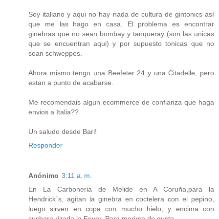
Soy italiano y aqui no hay nada de cultura de gintonics asì
que me las hago en casa. El problema es encontrar
ginebras que no sean bombay y tanqueray (son las unicas
que se encuentran aqui) y por supuesto tonicas que no
sean schweppes.
Ahora mismo tengo una Beefeter 24 y una Citadelle, pero
estan a punto de acabarse.
Me recomendais algun ecommerce de confianza que haga
envios a Italia??
Un saludo desde Bari!
Responder
Anónimo
3:11 a. m.
En La Carboneria de Melide en A Coruña,para la
Hendrick`s, agitan la ginebra en coctelera con el pepino,
luego sirven en copa con mucho hielo, y encima con
cuchara rizada la Fever. Para morirse de gusto.