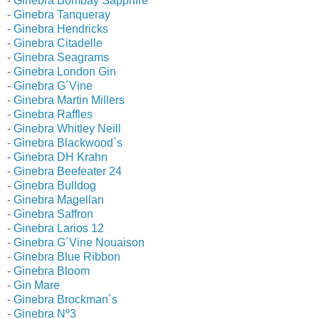
-
Ginebra Bombay Sapphire
-
Ginebra Tanqueray
-
Ginebra Hendricks
-
Ginebra Citadelle
-
Ginebra Seagrams
-
Ginebra London Gin
-
Ginebra G´Vine
-
Ginebra Martin Millers
-
Ginebra Raffles
-
Ginebra Whitley Neill
-
Ginebra Blackwood´s
-
Ginebra DH Krahn
-
Ginebra Beefeater 24
-
Ginebra Bulldog
-
Ginebra Magellan
-
Ginebra Saffron
-
Ginebra Larios 12
-
Ginebra G´Vine Nouaison
-
Ginebra Blue Ribbon
-
Ginebra Bloom
-
Gin Mare
-
Ginebra Brockman´s
-
Ginebra Nº3