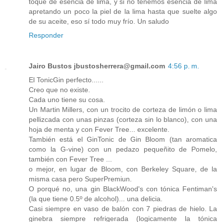
toque de esencia de lima, y si no tenemos esencia de lima
apretando un poco la piel de la lima hasta que suelte algo
de su aceite, eso sí todo muy frío. Un saludo
Responder
Jairo Bustos jbustosherrera@gmail.com
4:56 p. m.
El TonicGin perfecto......
Creo que no existe.
Cada uno tiene su cosa.
Un Martin Millers, con un trocito de corteza de limón o lima
pellizcada con unas pinzas (corteza sin lo blanco), con una
hoja de menta y con Fever Tree... excelente.
También está el GinTonic de Gin Bloom (tan aromatica
como la G-vine) con un pedazo pequeñito de Pomelo,
también con Fever Tree ...
o mejor, en lugar de Bloom, con Berkeley Square, de la
misma casa pero SuperPremiun.
O porqué no, una gin BlackWood's con tónica Fentiman's
(la que tiene 0.5º de alcohol)... una delicia.
Casi siempre en vaso de balón con 7 piedras de hielo. La
ginebra siempre refrigerada (logicamente la tónica