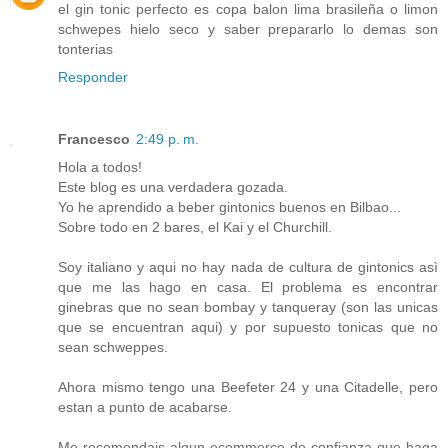
el gin tonic perfecto es copa balon lima brasileña o limon
schwepes hielo seco y saber prepararlo lo demas son
tonterias
Responder
Francesco
2:49 p. m.
Hola a todos!
Este blog es una verdadera gozada.
Yo he aprendido a beber gintonics buenos en Bilbao...
Sobre todo en 2 bares, el Kai y el Churchill.
Soy italiano y aqui no hay nada de cultura de gintonics asì
que me las hago en casa. El problema es encontrar
ginebras que no sean bombay y tanqueray (son las unicas
que se encuentran aqui) y por supuesto tonicas que no
sean schweppes.
Ahora mismo tengo una Beefeter 24 y una Citadelle, pero
estan a punto de acabarse.
Me recomendais algun ecommerce de confianza que haga