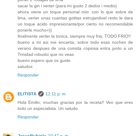
sacar la gin i verter (para mi gusto 2 dedos i medio)
ahora viene un toque personal mio: con lo que sobre de
lima, verter unas cuantas gotitas estrujandoel resto le dara
un toque acido impresionante/por cierto no recomendable
ponerle mucho=))
finalmente verter la tonica, siempre muy fria, TODO FRIO!!
bueno a mi asi me encanta, sobre todo esas noches de
verano despues de una comida copiosa entra junto a un
Trinidad robusto que no veas.
bueno espero que os guste
saludos
Responder
ELITISTA
12:11 p. m.
Hola Emilio, muchas gracias por la receta!! Veo que eres
todo un especialista. Un saludo.
Responder
JesusNubiola
10:47 p. m.