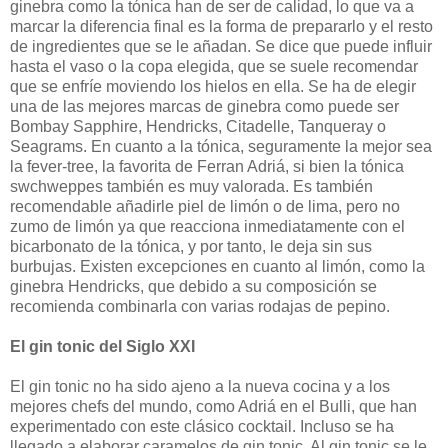
ginebra como la tónica han de ser de calidad, lo que va a
marcar la diferencia final es la forma de prepararlo y el resto
de ingredientes que se le añadan. Se dice que puede influir
hasta el vaso o la copa elegida, que se suele recomendar
que se enfríe moviendo los hielos en ella. Se ha de elegir
una de las mejores marcas de ginebra como puede ser
Bombay Sapphire, Hendricks, Citadelle, Tanqueray o
Seagrams. En cuanto a la tónica, seguramente la mejor sea
la fever-tree, la favorita de Ferran Adriá, si bien la tónica
swchweppes también es muy valorada. Es también
recomendable añadirle piel de limón o de lima, pero no
zumo de limón ya que reacciona inmediatamente con el
bicarbonato de la tónica, y por tanto, le deja sin sus
burbujas. Existen excepciones en cuanto al limón, como la
ginebra Hendricks, que debido a su composición se
recomienda combinarla con varias rodajas de pepino.
El gin tonic del Siglo XXI
El gin tonic no ha sido ajeno a la nueva cocina y a los
mejores chefs del mundo, como Adriá en el Bulli, que han
experimentado con este clásico cocktail. Incluso se ha
llegado a elaborar caramelos de gin tonic. Al gin tonic se le