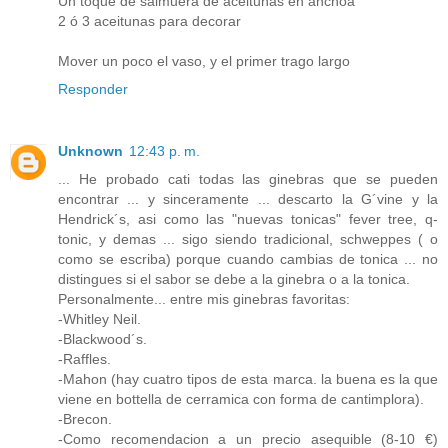
Un toque de salmuera de aceitunas en anchoa
2 ó 3 aceitunas para decorar
Mover un poco el vaso, y el primer trago largo
Responder
Unknown
12:43 p. m.
... He probado cati todas las ginebras que se pueden
encontrar ... y sinceramente ... descarto la G´vine y la
Hendrick´s, asi como las "nuevas tonicas" fever tree, q-
tonic, y demas ... sigo siendo tradicional, schweppes ( o
como se escriba) porque cuando cambias de tonica ... no
distingues si el sabor se debe a la ginebra o a la tonica.
Personalmente... entre mis ginebras favoritas:
-Whitley Neil.
-Blackwood´s.
-Raffles.
-Mahon (hay cuatro tipos de esta marca. la buena es la que
viene en bottella de cerramica con forma de cantimplora).
-Brecon.
-Como recomendacion a un precio asequible (8-10 €)