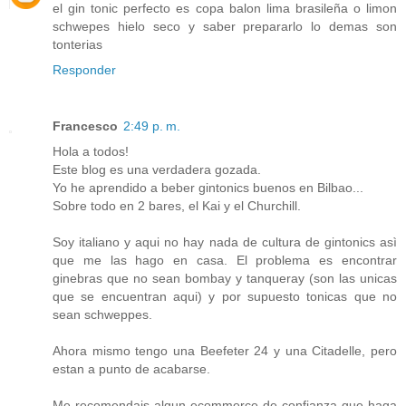
el gin tonic perfecto es copa balon lima brasileña o limon
schwepes hielo seco y saber prepararlo lo demas son
tonterias
Responder
Francesco
2:49 p. m.
Hola a todos!
Este blog es una verdadera gozada.
Yo he aprendido a beber gintonics buenos en Bilbao...
Sobre todo en 2 bares, el Kai y el Churchill.
Soy italiano y aqui no hay nada de cultura de gintonics asì
que me las hago en casa. El problema es encontrar
ginebras que no sean bombay y tanqueray (son las unicas
que se encuentran aqui) y por supuesto tonicas que no
sean schweppes.
Ahora mismo tengo una Beefeter 24 y una Citadelle, pero
estan a punto de acabarse.
Me recomendais algun ecommerce de confianza que haga