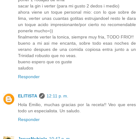
sacar la gin i verter (para mi gusto 2 dedos i medio)
ahora viene un toque personal mio: con lo que sobre de
lima, verter unas cuantas gotitas estrujandoel resto le dara
un toque acido impresionante/por cierto no recomendable
ponerle mucho=))
finalmente verter la tonica, siempre muy fria, TODO FRIO!!
bueno a mi asi me encanta, sobre todo esas noches de
verano despues de una comida copiosa entra junto a un
Trinidad robusto que no veas.
bueno espero que os guste
saludos
Responder
ELITISTA
12:11 p. m.
Hola Emilio, muchas gracias por la receta!! Veo que eres
todo un especialista. Un saludo.
Responder
JesusNubiola
10:47 p. m.