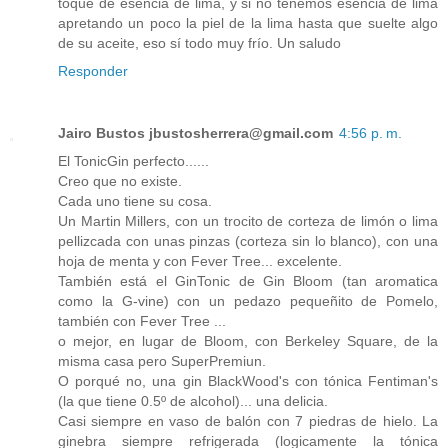
toque de esencia de lima, y si no tenemos esencia de lima
apretando un poco la piel de la lima hasta que suelte algo
de su aceite, eso sí todo muy frío. Un saludo
Responder
Jairo Bustos jbustosherrera@gmail.com
4:56 p. m.
El TonicGin perfecto......
Creo que no existe.
Cada uno tiene su cosa.
Un Martin Millers, con un trocito de corteza de limón o lima
pellizcada con unas pinzas (corteza sin lo blanco), con una
hoja de menta y con Fever Tree... excelente.
También está el GinTonic de Gin Bloom (tan aromatica
como la G-vine) con un pedazo pequeñito de Pomelo,
también con Fever Tree ...
o mejor, en lugar de Bloom, con Berkeley Square, de la
misma casa pero SuperPremiun.
O porqué no, una gin BlackWood's con tónica Fentiman's
(la que tiene 0.5º de alcohol)... una delicia.
Casi siempre en vaso de balón con 7 piedras de hielo. La
ginebra siempre refrigerada (logicamente la tónica