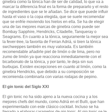
ginebra como la tónica han de ser de calidad, lo que va a
marcar la diferencia final es la forma de prepararlo y el resto
de ingredientes que se le añadan. Se dice que puede influir
hasta el vaso o la copa elegida, que se suele recomendar
que se enfríe moviendo los hielos en ella. Se ha de elegir
una de las mejores marcas de ginebra como puede ser
Bombay Sapphire, Hendricks, Citadelle, Tanqueray o
Seagrams. En cuanto a la tónica, seguramente la mejor sea
la fever-tree, la favorita de Ferran Adriá, si bien la tónica
swchweppes también es muy valorada. Es también
recomendable añadirle piel de limón o de lima, pero no
zumo de limón ya que reacciona inmediatamente con el
bicarbonato de la tónica, y por tanto, le deja sin sus
burbujas. Existen excepciones en cuanto al limón, como la
ginebra Hendricks, que debido a su composición se
recomienda combinarla con varias rodajas de pepino.
El gin tonic del Siglo XXI
El gin tonic no ha sido ajeno a la nueva cocina y a los
mejores chefs del mundo, como Adriá en el Bulli, que han
experimentado con este clásico cocktail. Incluso se ha
llegado a elaborar caramelos de gin tonic. Al gin tonic se le