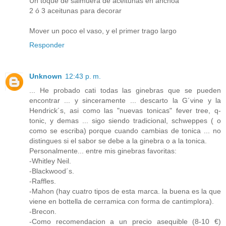
Un toque de salmuera de aceitunas en anchoa
2 ó 3 aceitunas para decorar
Mover un poco el vaso, y el primer trago largo
Responder
Unknown
12:43 p. m.
... He probado cati todas las ginebras que se pueden
encontrar ... y sinceramente ... descarto la G´vine y la
Hendrick´s, asi como las "nuevas tonicas" fever tree, q-
tonic, y demas ... sigo siendo tradicional, schweppes ( o
como se escriba) porque cuando cambias de tonica ... no
distingues si el sabor se debe a la ginebra o a la tonica.
Personalmente... entre mis ginebras favoritas:
-Whitley Neil.
-Blackwood´s.
-Raffles.
-Mahon (hay cuatro tipos de esta marca. la buena es la que
viene en bottella de cerramica con forma de cantimplora).
-Brecon.
-Como recomendacion a un precio asequible (8-10 €)