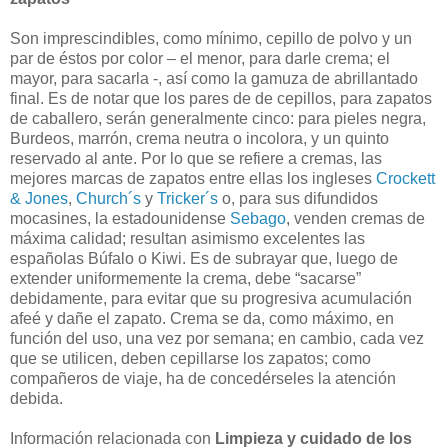
Son imprescindibles, como mínimo, cepillo de polvo y un
par de éstos por color – el menor, para darle crema; el
mayor, para sacarla -, así como la gamuza de abrillantado
final. Es de notar que los pares de de cepillos, para zapatos
de caballero, serán generalmente cinco: para pieles negra,
Burdeos, marrón, crema neutra o incolora, y un quinto
reservado al ante. Por lo que se refiere a cremas, las
mejores marcas de zapatos entre ellas los ingleses
Crockett
& Jones
,
Church´s
y
Tricker´s
o, para sus difundidos
mocasines, la estadounidense
Sebago
, venden cremas de
máxima calidad; resultan asimismo excelentes las
españolas Búfalo o Kiwi. Es de subrayar que, luego de
extender uniformemente la crema, debe “sacarse”
debidamente, para evitar que su progresiva acumulación
afeé y dañe el zapato. Crema se da, como máximo, en
función del uso, una vez por semana; en cambio, cada vez
que se utilicen, deben cepillarse los zapatos; como
compañeros de viaje, ha de concedérseles la atención
debida.
Información relacionada con
Limpieza y cuidado de los